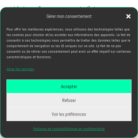
Négliger l'importance de l'alignement
culturel
Gérer mon consentement
La compatibilité entre votre culture d'entreprise et celle de
Pour offrir les meilleures expériences, nous utilisons des technologies telles que
l'agence influence significativement la qualité de la
les cookies pour stocker et/ou accéder aux informations des appareils. Le fait de
consentir à ces technologies nous permettra de traiter des données telles que le
collaboration. Les valeurs partagées et les modes de travail
comportement de navigation ou les ID uniques sur ce site. Le fait de ne pas
complémentaires facilitent la communication et renforcent la
consentir ou de retirer son consentement peut avoir un effet négatif sur certaines
caractéristiques et fonctions.
créativité collective.
Gérer les services
Lors des premiers échanges, évaluez la réactivité de l'agence,
sa capacité d'écoute et son enthousiasme pour votre projet.
Accepter
Une agence création vidéo véritablement engagée pose des
questions approfondies, challenge constructivement vos
Refuser
hypothèses et propose des idées qui vont au-delà du brief
Voir les préférences
initial.
Sous-estimer les délais de production
Politique de cookies
Politique de confidentialité
La création vidéo professionnelle requiert du temps pour