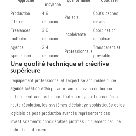
Approche
Qualité finale
Coût réel
moyenne
Production
4-8
Coûts cachés
Variable
interne
semaines
élevés
Freelances
3-6
Coordination
Incohérente
multiples
semaines
complexe
Agence
2-4
Transparent et
Professionnelle
spécialisée
semaines
prévisible
Une qualité technique et créative
supérieure
L'équipement professionnel et l'expertise accumulée d'une
agence création vidéo
garantissent un niveau de finition
difficilement accessible par d'autres moyens. Les caméras
haute résolution, les systèmes d'éclairage sophistiqués et les
logiciels de post-production avancés représentent des
investissements considérables justifiés uniquement par une
utilisation intensive.