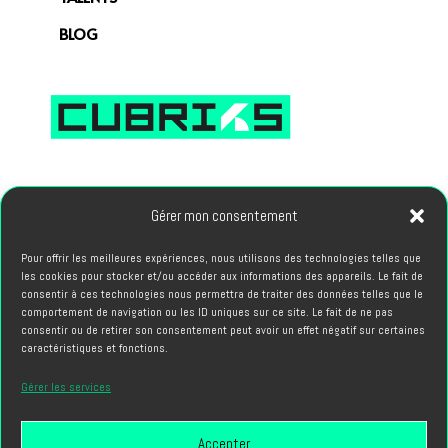
BLOG
66, avenue des Champs Elysees 75008 PARIS
Gérer mon consentement
Pour offrir les meilleures expériences, nous utilisons des technologies telles que
PROJETS
les cookies pour stocker et/ou accéder aux informations des appareils. Le fait de
hello@cubriks.com
consentir à ces technologies nous permettra de traiter des données telles que le
comportement de navigation ou les ID uniques sur ce site. Le fait de ne pas
consentir ou de retirer son consentement peut avoir un effet négatif sur certaines
CANDIDATURES
caractéristiques et fonctions.
info@cubriks.com
Gérer les services
Accepter