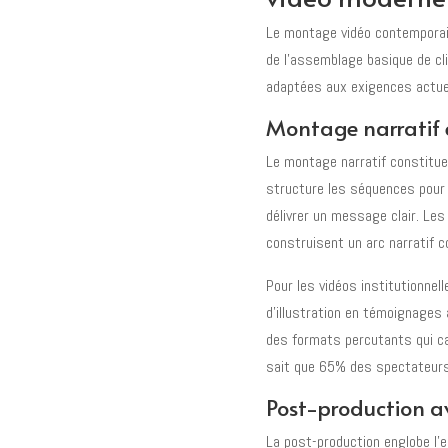
Le montage vidéo contemporai
de l'assemblage basique de c
adaptées aux exigences actue
Montage narratif e
Le montage narratif constitue
structure les séquences pour 
délivrer un message clair. Le
construisent un arc narratif c
Pour les vidéos institutionnel
d'illustration en témoignages 
des formats percutants qui ca
sait que 65% des spectateurs
Post-production av
La post-production englobe l'