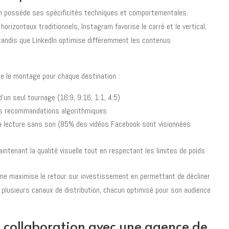
on possède ses spécificités techniques et comportementales.
horizontaux traditionnels, Instagram favorise le carré et le vertical,
, tandis que LinkedIn optimise différemment les contenus
 le montage pour chaque destination :
d'un seul tournage (16:9, 9:16, 1:1, 4:5)
s recommandations algorithmiques
a lecture sans son (85% des vidéos Facebook sont visionnées
intenant la qualité visuelle tout en respectant les limites de poids
me maximise le retour sur investissement en permettant de décliner
lusieurs canaux de distribution, chacun optimisé pour son audience
e collaboration avec une agence de