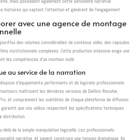
ointe, mais possèdent également cette sensibilité narrative
es histoires qui captent l'attention et génèrent de l'engagement.
borer avec une agence de montage
nnelle
jourd'hui des volumes considérables de contenus vidéo, des capsules
films institutionnels complexes. Cette production intensive exige une
ent les compétences d'un monteur isolé.
ue au service de la narration
dispose d'équipements performants et de logiciels professionnels
onteurs maîtrisent les dernières versions de DaVinci Resolve,
Pro, et comprennent les subtilités de chaque plateforme de diffusion.
garantit que vos vidéos respectent les spécifications techniques
 distribution.
u-delà de la simple manipulation logicielle. Les professionnels
oralité narrative, et savent construire une tension dramatique. Ils