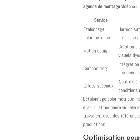
agence de montage vidéo
comp
Service
Étalonnage
Harmonisati
colorimétrique
créer une 
Création d
Motion design
visuels dy
Intégration
Compositing
une scène 
Ajout d'élé
Effets spéciaux
conditions 
L'étalonnage colorimétrique mé
établit l'atmosphère visuelle 
travaillent avec des référence
productions.
Optimisation pour 