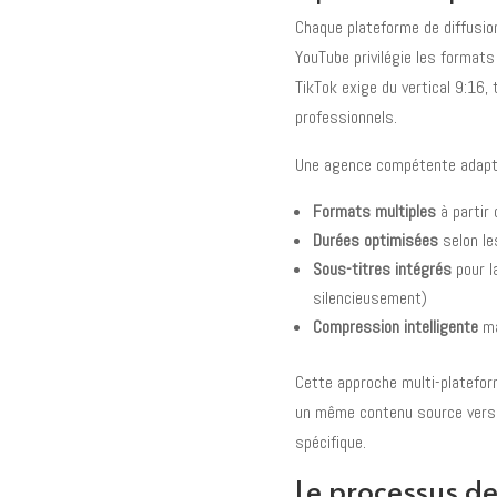
Chaque plateforme de diffusi
YouTube privilégie les formats 
TikTok exige du vertical 9:16
professionnels.
Une agence compétente adapte
Formats multiples
à partir 
Durées optimisées
selon le
Sous-titres intégrés
pour l
silencieusement)
Compression intelligente
ma
Cette approche multi-platefor
un même contenu source vers p
spécifique.
Le processus d