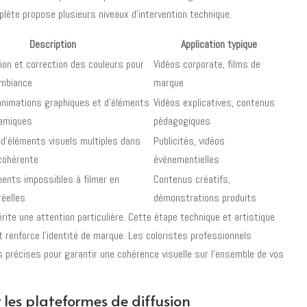
lète propose plusieurs niveaux d'intervention technique.
Description
Application typique
on et correction des couleurs pour
Vidéos corporate, films de
ambiance
marque
'animations graphiques et d'éléments
Vidéos explicatives, contenus
namiques
pédagogiques
 d'éléments visuels multiples dans
Publicités, vidéos
cohérente
événementielles
ments impossibles à filmer en
Contenus créatifs,
réelles
démonstrations produits
rite une attention particulière. Cette étape technique et artistique
et renforce l'identité de marque. Les coloristes professionnels
s précises pour garantir une cohérence visuelle sur l'ensemble de vos
les plateformes de diffusion