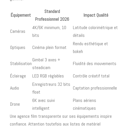
Standard
Équipement
Impact Qualité
Professionnel 2026
4K/6K minimum, 10
Latitude colorimétrique et
Caméras
bits
détails
Rendu esthétique et
Optiques
Cinéma plein format
bokeh
Gimbal 3 axes +
Stabilisation
Fluidité des mouvements
steadicam
Éclairage
LED RGB réglables
Contrôle créatif total
Enregistreurs 32 bits
Audio
Captation professionnelle
float
6K avec suivi
Plans aériens
Drone
intelligent
cinématiques
Une agence film transparente sur ses équipements inspire
confiance. Attention toutefois aux listes de matériel