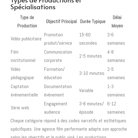
Spécialisations
Type de
Délai
Objectif Principal
Durée Typique
Production
Moyen
Promotion
15-60
3-6
Vidéo publicitaire
produit/service
secondes
semaines
Film
Communication
4-8
2-5 minutes
institutionnel
corporate
semaines
Vidéo
Formation/
2-5
3-10 minutes
pédagogique
éducation
semaines
Captation
Documentation
1-3
Variable
événementielle
événement
semaines
Engagement
3-8 minutes/
6-12
Série web
audience
épisode
semaines
Chaque catégorie répond à des codes narratifs et esthétiques
spécifiques. Une agence film performante adapte son approche
selon les objectifs et le public visé. Les productions