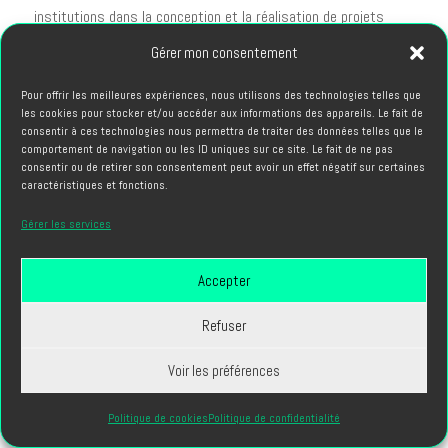
institutions dans la conception et la réalisation de projets
audiovisuels d'exception, en combinant originalité créative et
Gérer mon consentement
gestion rigoureuse pour transformer vos idées en contenus
Pour offrir les meilleures expériences, nous utilisons des technologies telles que
vidéo performants et mémorables.
les cookies pour stocker et/ou accéder aux informations des appareils. Le fait de
consentir à ces technologies nous permettra de traiter des données telles que le
comportement de navigation ou les ID uniques sur ce site. Le fait de ne pas
consentir ou de retirer son consentement peut avoir un effet négatif sur certaines
caractéristiques et fonctions.
Gérer les services
REVENIR AU BLOG
Accepter
LE BLOG
Refuser
Voir les préférences
Politique de cookies
Politique de confidentialité