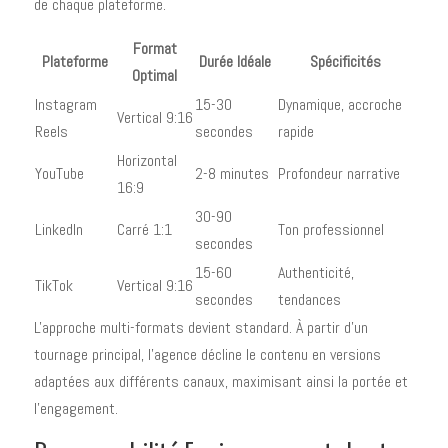
de chaque plateforme.
Format
Plateforme
Durée Idéale
Spécificités
Optimal
Instagram
15-30
Dynamique, accroche
Vertical 9:16
Reels
secondes
rapide
Horizontal
YouTube
2-8 minutes
Profondeur narrative
16:9
30-90
LinkedIn
Carré 1:1
Ton professionnel
secondes
15-60
Authenticité,
TikTok
Vertical 9:16
secondes
tendances
L'approche multi-formats devient standard. À partir d'un
tournage principal, l'agence décline le contenu en versions
adaptées aux différents canaux, maximisant ainsi la portée et
l'engagement.