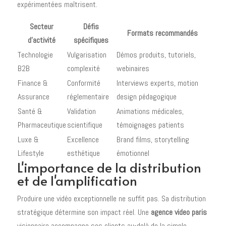
expérimentées maîtrisent.
Secteur
Défis
Formats recommandés
d'activité
spécifiques
Technologie
Vulgarisation
Démos produits, tutoriels,
B2B
complexité
webinaires
Finance &
Conformité
Interviews experts, motion
Assurance
réglementaire
design pédagogique
Santé &
Validation
Animations médicales,
Pharmaceutique
scientifique
témoignages patients
Luxe &
Excellence
Brand films, storytelling
Lifestyle
esthétique
émotionnel
L'importance de la distribution
et de l'amplification
Produire une vidéo exceptionnelle ne suffit pas. Sa distribution
stratégique détermine son impact réel. Une
agence video paris
visionnaire accompagne ses clients au-delà de la simple