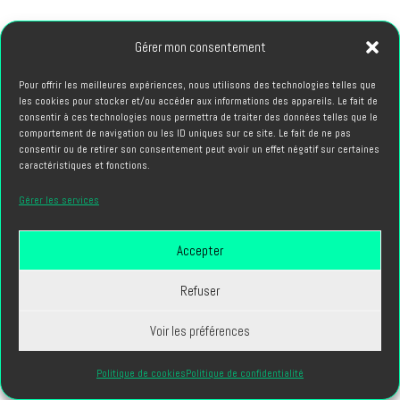
Gérer mon consentement
REVENIR AU BLOG
Pour offrir les meilleures expériences, nous utilisons des technologies telles que
les cookies pour stocker et/ou accéder aux informations des appareils. Le fait de
LE BLOG
consentir à ces technologies nous permettra de traiter des données telles que le
comportement de navigation ou les ID uniques sur ce site. Le fait de ne pas
consentir ou de retirer son consentement peut avoir un effet négatif sur certaines
caractéristiques et fonctions.
Gérer les services
Accepter
Refuser
Voir les préférences
Politique de cookies
Politique de confidentialité