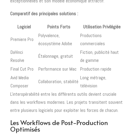
exceptionnelles et son modèle économique attractif.
Comparatif des principales solutions :
Logiciel
Points Forts
Utilisation Privilégiée
Polyvalence,
Productions
Premiere Pro
écosystème Adobe
commerciales
DaVinci
Fiction, publicité haut
Étalonnage, gratuit
Resolve
de gamme
Final Cut Pro
Performance sur Mac
Production rapide
Avid Media
Long métrage,
Collaboration, stabilité
Composer
télévision
L'interopérabilité entre les différents outils devient cruciale
dans les workflows modernes. Les projets transitent souvent
entre plusieurs logiciels pour exploiter les forces de chacun.
Les Workflows de Post-Production
Optimisés