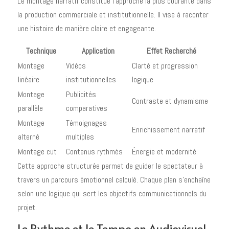
Le montage narratif constitue l'approche la plus courante dans
la production commerciale et institutionnelle. Il vise à raconter
une histoire de manière claire et engageante.
Technique
Application
Effet Recherché
Montage
Vidéos
Clarté et progression
linéaire
institutionnelles
logique
Montage
Publicités
Contraste et dynamisme
parallèle
comparatives
Montage
Témoignages
Enrichissement narratif
alterné
multiples
Montage cut
Contenus rythmés
Énergie et modernité
Cette approche structurée permet de guider le spectateur à
travers un parcours émotionnel calculé. Chaque plan s'enchaîne
selon une logique qui sert les objectifs communicationnels du
projet.
Le Rythme et le Tempo en Audiovisuel