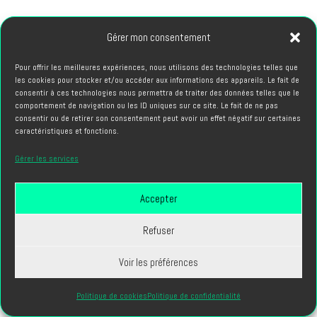
Agences de publicité et marketing digital
Gérer mon consentement
Agences de production audiovisuelle comme
Cubriks
Départements communication d'entreprises
Pour offrir les meilleures expériences, nous utilisons des technologies telles que
Plateformes de streaming et médias en ligne
les cookies pour stocker et/ou accéder aux informations des appareils. Le fait de
Production de contenus éducatifs et e-learning
consentir à ces technologies nous permettra de traiter des données telles que le
comportement de navigation ou les ID uniques sur ce site. Le fait de ne pas
consentir ou de retirer son consentement peut avoir un effet négatif sur certaines
Le statut freelance attire de nombreux professionnels
caractéristiques et fonctions.
recherchant flexibilité et diversité. Cette indépendance exige
Gérer les services
néanmoins des compétences entrepreneuriales pour gérer
prospection, administratif et développement commercial.
Accepter
Les Enjeux Contemporains du
Montage Audiovisuel
Refuser
L'audiovisuel montage fait face à plusieurs défis liés aux
Voir les préférences
évolutions technologiques et aux mutations des modes de
Politique de cookies
Politique de confidentialité
consommation. Les professionnels doivent s'adapter