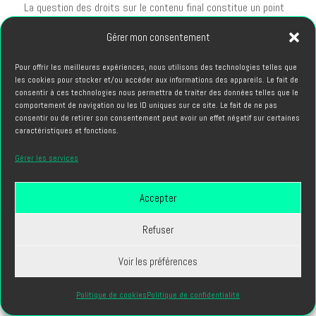
La question des droits sur le contenu final constitue un point
de négociation essentiel avec votre
boîte production
. Plusieurs
Gérer mon consentement
modèles contractuels coexistent dans l'industrie.
Pour offrir les meilleures expériences, nous utilisons des technologies telles que
Schémas de propriété courants :
les cookies pour stocker et/ou accéder aux informations des appareils. Le fait de
consentir à ces technologies nous permettra de traiter des données telles que le
Cession complète
: vous devenez propriétaire de tous les
comportement de navigation ou les ID uniques sur ce site. Le fait de ne pas
consentir ou de retirer son consentement peut avoir un effet négatif sur certaines
éléments créés
caractéristiques et fonctions.
Licence d'exploitation
: vous pouvez utiliser le contenu selon
Gérer les services
un périmètre défini
Droits territoriaux
: utilisation limitée à certaines zones
géographiques
Accepter
Droits temporels
: exploitation autorisée pour une durée
Refuser
déterminée
Droits par support
: différenciation entre web, TV, cinéma,
Voir les préférences
événementiel
Politique de cookies
Politique de confidentialité
Le tarif varie significativement selon l'étendue des droits