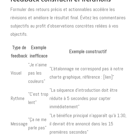
Formuler des retours précis et actionnables accélère les
révisions et améliore le résultat final. Évitez les commentaires
subjectifs au profit d'observations concrètes reliées à vos
objectifs.
Type de
Exemple
Exemple constructif
feedback
inefficace
"Je n'aime
"L'étalonnage ne correspond pas à notre
Visuel
pas les
charte graphique, référence : [lien]"
couleurs"
"La séquence d'introduction doit être
"C'est trop
Rythme
réduite à 5 secondes pour capter
lent"
immédiatement"
"Le bénéfice principal n'apparaît qu'à 1:30,
"Ça ne me
Message
il devrait être annoncé dans les 15
parle pas"
premières secondes"