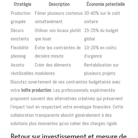
Stratégie
Description
Économie potentielle
Production
Filmer plusieurs contenus
30-40% sur le coût
groupée
simultanément
unitaire
Décors
Utiliser vos locaux plutôt
15-25% du budget
existants
que louer
global
Flexibilité
Éviter les contraintes de
10-20% en coûts
planning
dernière minute
d'urgence
Assets
Créer des éléments
Rentabilisation sur
réutilisables
modulaires
plusieurs projets
Discutez ouvertement de vos contraintes budgétaires avec
votre
boîte production
. Les professionnels expérimentés
proposent souvent des alternatives créatives qui préservent
l'impact tout en respectant votre enveloppe financière. Cette
collaboration transparente aboutit généralement à des
solutions plus innovantes qu'un cahier des charges rigide.
Retour sur investissement et mesure de