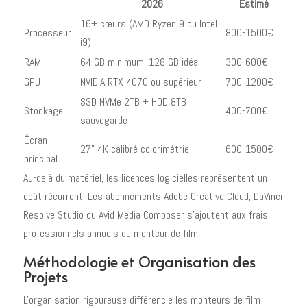
2026
Estimé
16+ cœurs (AMD Ryzen 9 ou Intel
Processeur
800-1500€
i9)
RAM
64 GB minimum, 128 GB idéal
300-600€
GPU
NVIDIA RTX 4070 ou supérieur
700-1200€
SSD NVMe 2TB + HDD 8TB
Stockage
400-700€
sauvegarde
Écran
27" 4K calibré colorimétrie
600-1500€
principal
Au-delà du matériel, les licences logicielles représentent un
coût récurrent. Les abonnements Adobe Creative Cloud, DaVinci
Resolve Studio ou Avid Media Composer s'ajoutent aux frais
professionnels annuels du monteur de film.
Méthodologie et Organisation des
Projets
L'organisation rigoureuse différencie les monteurs de film