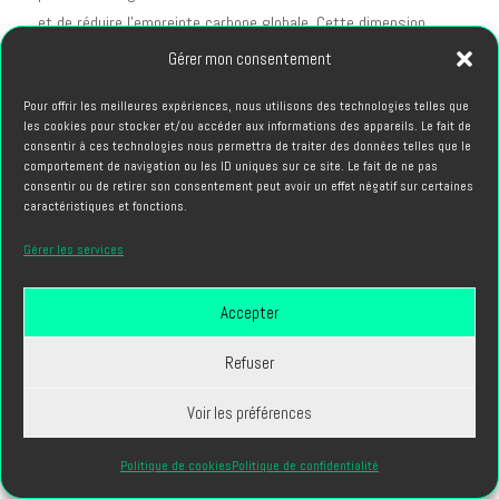
et de réduire l'empreinte carbone globale. Cette dimension
éthique gagne en importance pour les clients institutionnels et
Gérer mon consentement
les marques engagées.
Pour offrir les meilleures expériences, nous utilisons des technologies telles que
Réseautage et Développement
les cookies pour stocker et/ou accéder aux informations des appareils. Le fait de
consentir à ces technologies nous permettra de traiter des données telles que le
Professionnel
comportement de navigation ou les ID uniques sur ce site. Le fait de ne pas
consentir ou de retirer son consentement peut avoir un effet négatif sur certaines
La construction d'une carrière durable comme monteur de film
caractéristiques et fonctions.
repose largement sur la qualité du réseau professionnel et la
Gérer les services
visibilité des compétences.
Stratégies de Visibilité et Portfolio
Accepter
Un portfolio démonstratif constitue l'outil commercial principal
Refuser
du monteur de film. La présentation de projets variés,
montrant l'étendue des compétences et la capacité
Voir les préférences
d'adaptation à différents styles, facilite considérablement la
prospection.
Politique de cookies
Politique de confidentialité