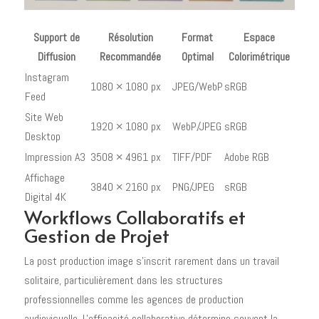
Support de
Résolution
Format
Espace
Diffusion
Recommandée
Optimal
Colorimétrique
Instagram
1080 × 1080 px
JPEG/WebP
sRGB
Feed
Site Web
1920 × 1080 px
WebP/JPEG
sRGB
Desktop
Impression A3
3508 × 4961 px
TIFF/PDF
Adobe RGB
Affichage
3840 × 2160 px
PNG/JPEG
sRGB
Digital 4K
Workflows Collaboratifs et
Gestion de Projet
La post production image s'inscrit rarement dans un travail
solitaire, particulièrement dans les structures
professionnelles comme les agences de production
audiovisuelle. L'efficacité collaborative détermine souvent la