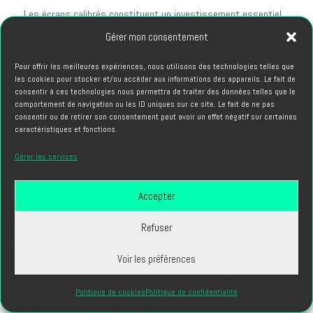
Les écrans calibrés constituent un investissement essentiel
garantissant la fidélité colorimétrique. Un écran mal calibré
Gérer mon consentement
fausse toute la chaîne de production, rendant impossible
Pour offrir les meilleures expériences, nous utilisons des technologies telles que
l'évaluation précise du rendu final.
les cookies pour stocker et/ou accéder aux informations des appareils. Le fait de
consentir à ces technologies nous permettra de traiter des données telles que le
Le stockage rapide accélère considérablement les opérations.
comportement de navigation ou les ID uniques sur ce site. Le fait de ne pas
consentir ou de retirer son consentement peut avoir un effet négatif sur certaines
Les SSD NVMe réduisent drastiquement les temps de
caractéristiques et fonctions.
chargement et d'enregistrement, particulièrement perceptibles
sur les projets volumineux manipulant des fichiers RAW de
Gérer les services
plusieurs centaines de mégaoctets.
Accepter
Gestion des Droits et Propriété
Intellectuelle
Refuser
La dimension juridique de la post production image nécessite
Voir les préférences
une attention rigoureuse pour éviter les complications légales
coûteuses. Les professionnels naviguent dans un
Politique de cookies
Politique de confidentialité
environnement réglementaire complexe.