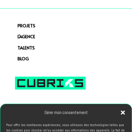
PROJETS
L’AGENCE
TALENTS
BLOG
66, avenue des Champs Elysees 75008 PARIS
Gérer mon consentement
PROJETS
Pour offrir les meilleures expériences, nous utilisons des technologies telles que
les cookies pour stocker et/ou accéder aux informations des appareils. Le fait de