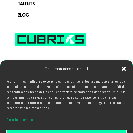
TALENTS
BLOG
66, avenue des Champs Elysees 75008 PARIS
Gérer mon consentement
Pour offrir les meilleures expériences, nous utilisons des technologies telles que
PROJETS
les cookies pour stocker et/ou accéder aux informations des appareils. Le fait de
hello@cubriks.com
consentir à ces technologies nous permettra de traiter des données telles que le
comportement de navigation ou les ID uniques sur ce site. Le fait de ne pas
consentir ou de retirer son consentement peut avoir un effet négatif sur certaines
CANDIDATURES
caractéristiques et fonctions.
info@cubriks.com
Gérer les services