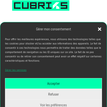
66, avenue des Champs Elysees 75008 PARIS
Gérer mon consentement
Pour offrir les meilleures expériences, nous utilisons des technologies telles que
PROJETS
les cookies pour stocker et/ou accéder aux informations des appareils. Le fait de
hello@cubriks.com
consentir à ces technologies nous permettra de traiter des données telles que le
comportement de navigation ou les ID uniques sur ce site. Le fait de ne pas
consentir ou de retirer son consentement peut avoir un effet négatif sur certaines
CANDIDATURES
caractéristiques et fonctions.
info@cubriks.com
Gérer les services
Accepter
Refuser
Voir les préférences