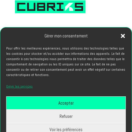
66, avenue des Champs Elysees 75008 PARIS
Gérer mon consentement
Pour offrir les meilleures expériences, nous utilisons des technologies telles que
PROJETS
les cookies pour stocker et/ou accéder aux informations des appareils. Le fait de
hello@cubriks.com
consentir à ces technologies nous permettra de traiter des données telles que le
comportement de navigation ou les ID uniques sur ce site. Le fait de ne pas
consentir ou de retirer son consentement peut avoir un effet négatif sur certaines
CANDIDATURES
caractéristiques et fonctions.
info@cubriks.com
Gérer les services
Accepter
Refuser
Voir les préférences