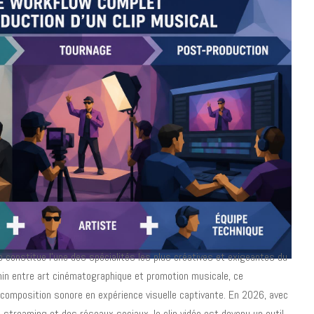
ip constitue l'une des spécialités les plus créatives et exigeantes du
min entre art cinématographique et promotion musicale, ce
composition sonore en expérience visuelle captivante. En 2026, avec
 streaming et des réseaux sociaux, le clip vidéo est devenu un outil