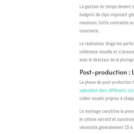
La gestion du temps devient c
budgets de clips imposent gé
maximum. Cette contrainte exi
constante.
Le réalisateur dirige les perfo
cohérence visuelle et s'assur
avec le directeur de la photog
Post-production : L
La phase de post-production t
spécialisé dans différents st
codes visuels propres à chaqu
Le montage constitue la premiè
le rythme narratif et synchron
nécessite généralement 15 à 