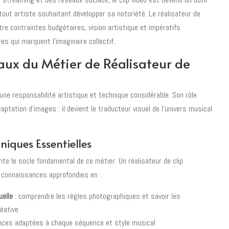
out artiste souhaitant développer sa notoriété. Le réalisateur de
tre contraintes budgétaires, vision artistique et impératifs
s qui marquent l'imaginaire collectif.
ux du Métier de Réalisateur de
une responsabilité artistique et technique considérable. Son rôle
ptation d'images : il devient le traducteur visuel de l'univers musical
iques Essentielles
te le socle fondamental de ce métier. Un réalisateur de clip
 connaissances approfondies en :
uelle
: comprendre les règles photographiques et savoir les
éative
nces adaptées à chaque séquence et style musical