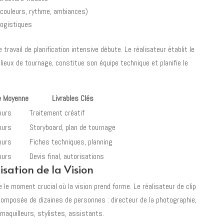
(couleurs, rythme, ambiances)
logistiques
e travail de planification intensive débute. Le réalisateur établit le
 lieux de tournage, constitue son équipe technique et planifie le
e Moyenne
Livrables Clés
ours
Traitement créatif
ours
Storyboard, plan de tournage
ours
Fiches techniques, planning
ours
Devis final, autorisations
isation de la Vision
 le moment crucial où la vision prend forme. Le réalisateur de clip
composée de dizaines de personnes : directeur de la photographie,
 maquilleurs, stylistes, assistants.