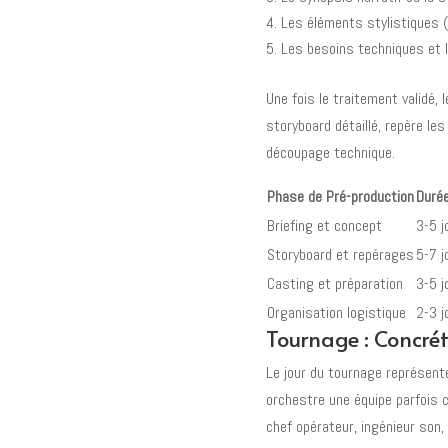
Les éléments stylistiques 
Les besoins techniques et 
Une fois le traitement validé, l
storyboard détaillé, repère les
découpage technique.
Phase de Pré-production
Duré
Briefing et concept
3-5 j
Storyboard et repérages
5-7 j
Casting et préparation
3-5 j
Organisation logistique
2-3 j
Tournage : Concrét
Le jour du tournage représente
orchestre une équipe parfois 
chef opérateur, ingénieur son,