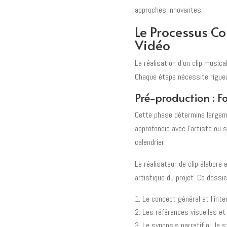
approches innovantes.
Le Processus Co
Vidéo
La réalisation d'un clip music
Chaque étape nécessite rigueur
Pré-production : F
Cette phase détermine largeme
approfondie avec l'artiste ou 
calendrier.
Le réalisateur de clip élabore 
artistique du projet. Ce dossi
Le concept général et l'inte
Les références visuelles e
Le synopsis narratif ou la s