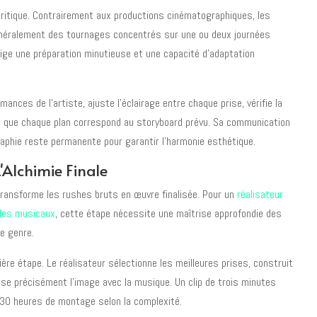
ritique. Contrairement aux productions cinématographiques, les
néralement des tournages concentrés sur une ou deux journées
ge une préparation minutieuse et une capacité d'adaptation
rmances de l'artiste, ajuste l'éclairage entre chaque prise, vérifie la
e que chaque plan correspond au storyboard prévu. Sa communication
raphie reste permanente pour garantir l'harmonie esthétique.
'Alchimie Finale
ransforme les rushes bruts en œuvre finalisée. Pour un
réalisateur
yles musicaux
, cette étape nécessite une maîtrise approfondie des
e genre.
re étape. Le réalisateur sélectionne les meilleures prises, construit
ise précisément l'image avec la musique. Un clip de trois minutes
30 heures de montage selon la complexité.