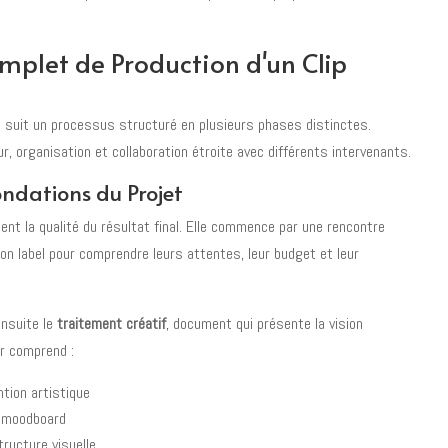
mplet de Production d'un Clip
al suit un processus structuré en plusieurs phases distinctes.
, organisation et collaboration étroite avec différents intervenants.
ondations du Projet
nt la qualité du résultat final. Elle commence par une rencontre
son label pour comprendre leurs attentes, leur budget et leur
ensuite le
traitement créatif
, document qui présente la vision
er comprend :
ntion artistique
t moodboard
tructure visuelle