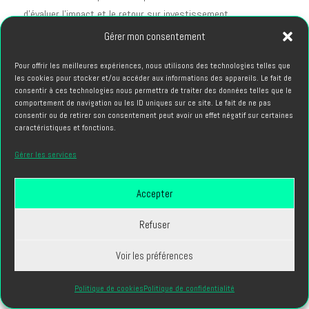
d'évaluer l'impact et le retour sur investissement.
Gérer mon consentement
Métriques quantitatives
Les plateformes de diffusion fournissent des données
Pour offrir les meilleures expériences, nous utilisons des technologies telles que
les cookies pour stocker et/ou accéder aux informations des appareils. Le fait de
analytiques détaillées permettant d'évaluer la performance :
consentir à ces technologies nous permettra de traiter des données telles que le
comportement de navigation ou les ID uniques sur ce site. Le fait de ne pas
Taux de visionnage complet
: proportion de spectateurs
consentir ou de retirer son consentement peut avoir un effet négatif sur certaines
caractéristiques et fonctions.
regardant l'intégralité
Engagement
: likes, partages, commentaires sur les
Gérer les services
réseaux sociaux
Taux de clic
: conversions vers des pages de destination si
Accepter
objectif commercial
Rétention d'audience
: points de décrochage révélant les
Refuser
segments moins captivants
Voir les préférences
Coût par vue
: efficacité média si budget publicitaire associé
Politique de cookies
Politique de confidentialité
Ces métriques orientent l'optimisation continue. Une vidéo