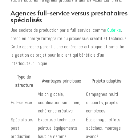
aux structures intégrées proposant des services complets.
Agences full-service versus prestataires
spécialisés
Une societe de production paris full-service, comme
Cubriks
,
prend en charge l'intégralité du processus créatif et technique.
Cette approche garantit une cohérence artistique et simplifie
la gestion de projet pour le client qui bénéficie d'un
interlocuteur unique.
Type de
Avantages principaux
Projets adaptés
structure
Vision globale,
Campagnes multi-
Full-service
coordination simplifiée,
supports, projets
cohérence créative
complexes
Spécialistes
Expertise technique
Étalonnage, effets
post-
pointue, équipements
spéciaux, montage
production
haut de gamme
avancé