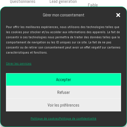
Questionnaires
Lead generation
Faible
intégrés
qualifiée
Gérer mon consentement
Une
société production audiovisuelle
innovante explore ces
possibilités pour différencier les productions de ses clients
Pour offrir les meilleures expériences, nous utilisons des technologies telles que
dans des environnements médiatiques saturés.
les cookies pour stocker et/ou accéder aux informations des appareils. Le fait de
consentir à ces technologies nous permettra de traiter des données telles que le
Secteurs et applications
comportement de navigation ou les ID uniques sur ce site. Le fait de ne pas
consentir ou de retirer son consentement peut avoir un effet négatif sur certaines
spécifiques
caractéristiques et fonctions.
Différents secteurs d'activité présentent des besoins
Gérer les services
audiovisuels distincts, nécessitant des approches créatives
et techniques adaptées. Comprendre ces spécificités optimise
Accepter
la pertinence des productions réalisées.
Refuser
Communication institutionnelle et
corporate
Voir les préférences
Les organisations publiques et privées utilisent massivement
Politique de cookies
Politique de confidentialité
la vidéo pour leurs communications internes et externes. Les