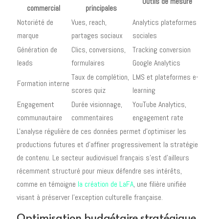
Outils de mesure
commercial
principales
Notoriété de
Vues, reach,
Analytics plateformes
marque
partages sociaux
sociales
Génération de
Clics, conversions,
Tracking conversion
leads
formulaires
Google Analytics
Taux de complétion,
LMS et plateformes e-
Formation interne
scores quiz
learning
Engagement
Durée visionnage,
YouTube Analytics,
communautaire
commentaires
engagement rate
L'analyse régulière de ces données permet d'optimiser les
productions futures et d'affiner progressivement la stratégie
de contenu. Le secteur audiovisuel français s'est d'ailleurs
récemment structuré pour mieux défendre ses intérêts,
comme en témoigne
la création de LaFA
, une filière unifiée
visant à préserver l'exception culturelle française.
Optimisation budgétaire stratégique