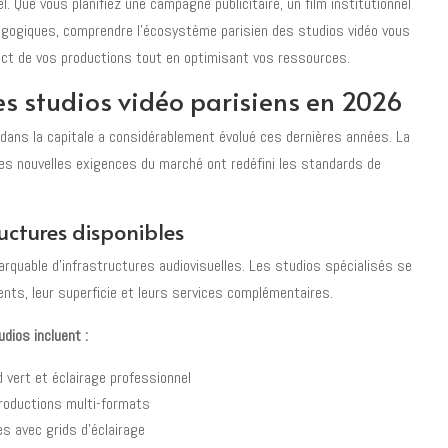
l. Que vous planifiez une campagne publicitaire, un film institutionnel
agogiques, comprendre l'écosystème parisien des studios vidéo vous
ct de vos productions tout en optimisant vos ressources.
es studios vidéo parisiens en 2026
dans la capitale a considérablement évolué ces dernières années. La
es nouvelles exigences du marché ont redéfini les standards de
ructures disponibles
arquable d'infrastructures audiovisuelles. Les studios spécialisés se
ents, leur superficie et leurs services complémentaires.
dios incluent :
 vert et éclairage professionnel
roductions multi-formats
s avec grids d'éclairage