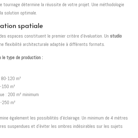
de tournage détermine la réussite de votre projet. Une méthodologie
la solution optimale.
ration spatiale
 des espaces constituent le premier critère d'évaluation. Un
studio
e flexibilité architecturale adaptée à différents formats.
le type de production :
: 80-120 m²
0-150 m²
que : 200 m² minimum
0-250 m²
mine également les possibilités d'éclairage. Un minimum de 4 mètres
ures suspendues et d'éviter les ombres indésirables sur les sujets