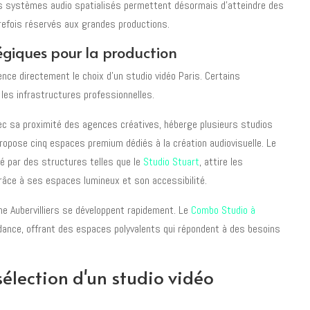
es systèmes audio spatialisés permettent désormais d'atteindre des
refois réservés aux grandes productions.
tégiques pour la production
ence directement le choix d'un studio vidéo Paris. Certains
es infrastructures professionnelles.
c sa proximité des agences créatives, héberge plusieurs studios
ropose cinq espaces premium dédiés à la création audiovisuelle. Le
é par des structures telles que le
Studio Stuart
, attire les
âce à ses espaces lumineux et son accessibilité.
e Aubervilliers se développent rapidement. Le
Combo Studio à
ndance, offrant des espaces polyvalents qui répondent à des besoins
 sélection d'un studio vidéo