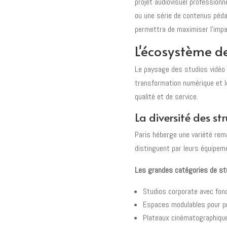
projet audiovisuel professionne
ou une série de contenus péd
permettra de maximiser l'impa
L'écosystème d
Le paysage des studios vidéo 
transformation numérique et l
qualité et de service.
La diversité des st
Paris héberge une variété rem
distinguent par leurs équipem
Les grandes catégories de stu
Studios corporate avec fond
Espaces modulables pour p
Plateaux cinématographique