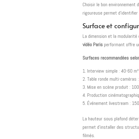
Choisir le bon environnement 
rigoureuse permet d'identifier 
Surface et configu
La dimension et la modularité
vidéo Paris
performant offre un
Surfaces recommandées selon 
Interview simple : 40-60 m²
Table ronde multi-caméras 
Mise en scène produit : 10
Production cinématographi
Événement livestream : 15
La hauteur sous plafond déter
permet d'installer des struct
filmés.