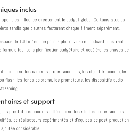
iques inclus
isponibles influence directement le budget global. Certains studios
ets tandis que d'autres facturent chaque élément séparément.
espace de 100 m² équipé pour la photo, vidéo et podcast, illustrant
 formule facilite la planification budgétaire et accélère les phases de
fier incluent les caméras professionnelles, les objectifs cinéma, les
u flash, les fonds colorama, les prompteurs, les dispositifs audio
streaming.
ntaires et support
e, les prestations annexes différencient les studios professionnels.
alifiés, de réalisateurs expérimentés et d'équipes de post-production
 ajoutée considérable.