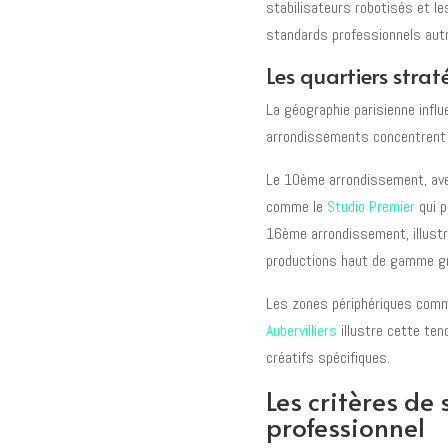
stabilisateurs robotisés et l
standards professionnels aut
Les quartiers stra
La géographie parisienne influ
arrondissements concentrent l
Le 10ème arrondissement, ave
comme le
Studio Premier
qui p
16ème arrondissement, illustr
productions haut de gamme gr
Les zones périphériques comm
Aubervilliers
illustre cette te
créatifs spécifiques.
Les critères de
professionnel