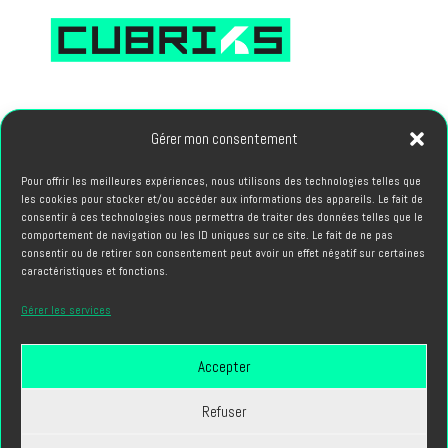
66, avenue des Champs Elysees 75008 PARIS
Gérer mon consentement
Pour offrir les meilleures expériences, nous utilisons des technologies telles que
PROJETS
les cookies pour stocker et/ou accéder aux informations des appareils. Le fait de
hello@cubriks.com
consentir à ces technologies nous permettra de traiter des données telles que le
comportement de navigation ou les ID uniques sur ce site. Le fait de ne pas
consentir ou de retirer son consentement peut avoir un effet négatif sur certaines
CANDIDATURES
caractéristiques et fonctions.
info@cubriks.com
Gérer les services
Accepter
Refuser