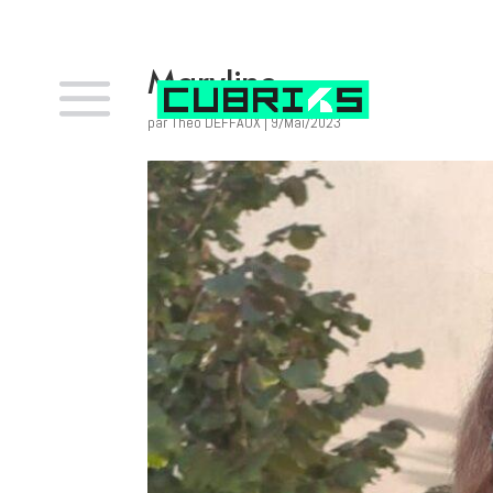
Maryline
par
Théo DEFFAUX
|
9/Mai/2023