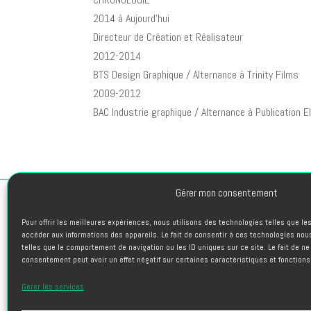
2014 à Aujourd’hui
Directeur de Création et Réalisateur
2012-2014
BTS Design Graphique / Alternance à Trinity Films
2009-2012
BAC Industrie graphique / Alternance à Publication 
Gérer mon consentement
Pour offrir les meilleures expériences, nous utilisons des technologies telles que l
PROJETS
accéder aux informations des appareils. Le fait de consentir à ces technologies nou
telles que le comportement de navigation ou les ID uniques sur ce site. Le fait de ne
L’AGENCE
consentement peut avoir un effet négatif sur certaines caractéristiques et fonctions
TALENTS
Gérer les services