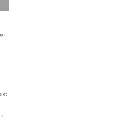
ique
e et
ie,