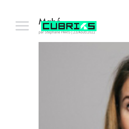
Mahé
par
Stephane PARIS
|
23/Août/2022