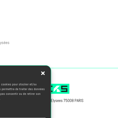
Elysées
es cookies pour stocker et/ou
s permettra de traiter des données
 pas consentir ou de retirer son
.
66, avenue des Champs Elysees 75008 PARIS