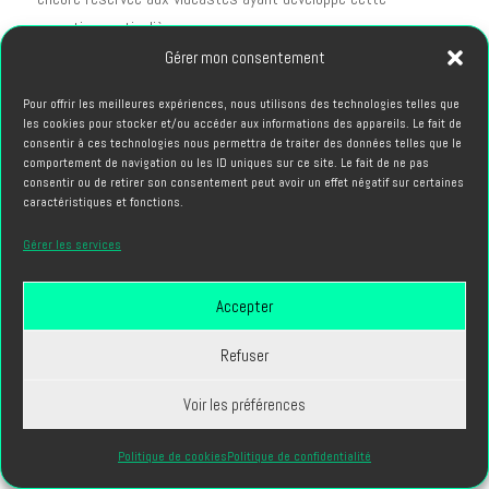
expertise particulière.
Gérer mon consentement
Sélection géographique et
proximité
Pour offrir les meilleures expériences, nous utilisons des technologies telles que
les cookies pour stocker et/ou accéder aux informations des appareils. Le fait de
La localisation du prestataire influence plusieurs dimensions
consentir à ces technologies nous permettra de traiter des données telles que le
comportement de navigation ou les ID uniques sur ce site. Le fait de ne pas
pratiques de la collaboration. Travailler avec un vidéaste paris
consentir ou de retirer son consentement peut avoir un effet négatif sur certaines
présente des avantages spécifiques pour les projets réalisés
caractéristiques et fonctions.
dans la région capitale.
Gérer les services
Connaissance du territoire parisien
Accepter
La familiarité avec les lieux, les contraintes réglementaires
locales et les ressources disponibles facilite considérablement
Refuser
l'organisation des tournages. Un professionnel établi à Paris
connaît les spots visuellement attractifs, les horaires
Voir les préférences
optimaux pour éviter les foules et les démarches
Politique de cookies
Politique de confidentialité
administratives spécifiques à la ville.