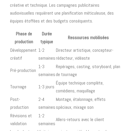
créative et technique. Les campagnes publicitaires
audiovisuelles requièrent une planification méticuleuse, des
équipes étoffées et des budgets conséquents.
Phase de
Durée
Ressources mobilisées
production
typique
Développement
1-2
Directeur artistique, concepteur-
créatif
semaines
rédacteur, vidéaste
1-3
Repérages, casting, storyboard, plan
Pré-production
semaines
de tournage
Équipe technique complète,
Tournage
1-3 jours
comédiens, maquillage
Post-
2-4
Montage, étalonnage, effets
production
semaines
spéciaux, mixage son
Révisions et
1-2
Allers-retours avec le client
validation
semaines