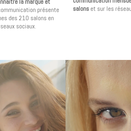
communication mensuel
onnaitre la marque et
salons
et sur les résea
 communication présente
ines des 210 salons en
éseaux sociaux.