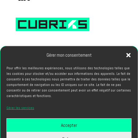
66, avenue des Champs Elysees 75008 PARIS
Gérer mon consentement
PROJETS
Pour offrir les meilleures expériences, nous utilisons des technologies telles que
les cookies pour stocker et/ou accéder aux informations des appareils. Le fait de
hello@cubriks.com
consentir à ces technologies nous permettra de traiter des données telles que le
comportement de navigation ou les ID uniques sur ce site. Le fait de ne pas
consentir ou de retirer son consentement peut avoir un effet négatif sur certaines
CANDIDATURES
caractéristiques et fonctions.
info@cubriks.com
Gérer les services
Accepter