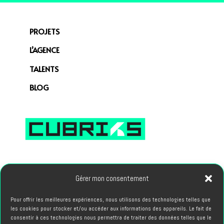
PROJETS
L’AGENCE
TALENTS
BLOG
66, avenue des Champs Elysees 75008 PARIS
Gérer mon consentement
Pour offrir les meilleures expériences, nous utilisons des technologies telles que
PROJETS
les cookies pour stocker et/ou accéder aux informations des appareils. Le fait de
hello@cubriks.com
consentir à ces technologies nous permettra de traiter des données telles que le