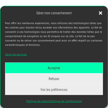
66, avenue des Champs Elysees 75008 PARIS
Gérer mon consentement
PROJETS
Pour offrir les meilleures expériences, nous utilisons des technologies telles que
les cookies pour stocker et/ou accéder aux informations des appareils. Le fait de
hello@cubriks.com
consentir à ces technologies nous permettra de traiter des données telles que le
comportement de navigation ou les ID uniques sur ce site. Le fait de ne pas
consentir ou de retirer son consentement peut avoir un effet négatif sur certaines
CANDIDATURES
caractéristiques et fonctions.
info@cubriks.com
Gérer les services
Accepter
Refuser
Voir les préférences
Cubriks ® - Tous droits réservés 2024 -
Mentions légales
-
Politique RGPD
-
Contact
-
Réalisation Site internet :
Digital'In
Politique de cookies
Politique de confidentialité