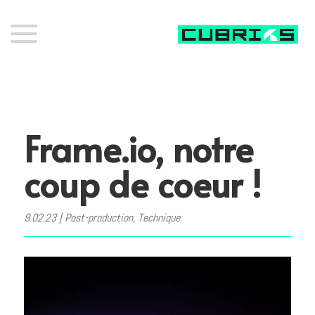
Frame.io, notre
coup de coeur !
9.02.23
|
Post-production
,
Technique