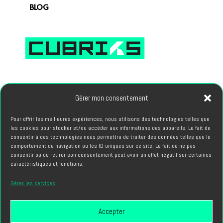
BLOG
66, avenue des Champs Elysees 75008 PARIS
Gérer mon consentement
PROJETS
Pour offrir les meilleures expériences, nous utilisons des technologies telles que
les cookies pour stocker et/ou accéder aux informations des appareils. Le fait de
hello@cubriks.com
consentir à ces technologies nous permettra de traiter des données telles que le
comportement de navigation ou les ID uniques sur ce site. Le fait de ne pas
consentir ou de retirer son consentement peut avoir un effet négatif sur certaines
CANDIDATURES
caractéristiques et fonctions.
info@cubriks.com
Gérer les services
Accepter