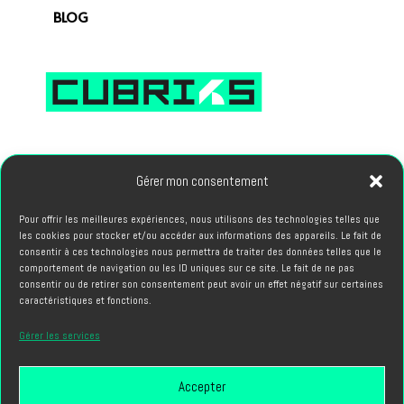
BLOG
66, avenue des Champs Elysees 75008 PARIS
Gérer mon consentement
Pour offrir les meilleures expériences, nous utilisons des technologies telles que
PROJETS
les cookies pour stocker et/ou accéder aux informations des appareils. Le fait de
hello@cubriks.com
consentir à ces technologies nous permettra de traiter des données telles que le
comportement de navigation ou les ID uniques sur ce site. Le fait de ne pas
consentir ou de retirer son consentement peut avoir un effet négatif sur certaines
CANDIDATURES
caractéristiques et fonctions.
info@cubriks.com
Gérer les services
Accepter