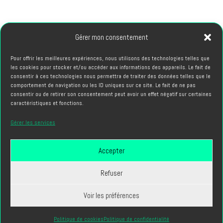
66, avenue des Champs Elysees 75008 PARIS
Gérer mon consentement
Pour offrir les meilleures expériences, nous utilisons des technologies telles que
PROJETS
les cookies pour stocker et/ou accéder aux informations des appareils. Le fait de
hello@cubriks.com
consentir à ces technologies nous permettra de traiter des données telles que le
comportement de navigation ou les ID uniques sur ce site. Le fait de ne pas
consentir ou de retirer son consentement peut avoir un effet négatif sur certaines
CANDIDATURES
caractéristiques et fonctions.
info@cubriks.com
Gérer les services
Accepter
Refuser
Voir les préférences
Cubriks ® - Tous droits réservés 2024 -
Mentions légales
-
Politique de cookies
Politique de confidentialité
Politique RGPD
-
Contact
-
Réalisation Site internet :
Digital'In