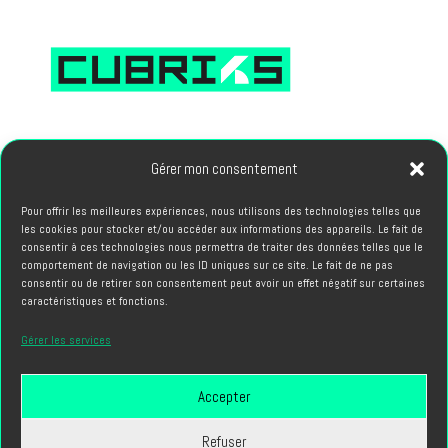
66, avenue des Champs Elysees 75008 PARIS
Gérer mon consentement
PROJETS
Pour offrir les meilleures expériences, nous utilisons des technologies telles que
les cookies pour stocker et/ou accéder aux informations des appareils. Le fait de
hello@cubriks.com
consentir à ces technologies nous permettra de traiter des données telles que le
comportement de navigation ou les ID uniques sur ce site. Le fait de ne pas
consentir ou de retirer son consentement peut avoir un effet négatif sur certaines
CANDIDATURES
caractéristiques et fonctions.
info@cubriks.com
Gérer les services
Accepter
Refuser