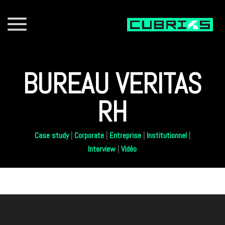
BUREAU VERITAS
RH
Case study
|
Corporate
|
Entreprise
|
Institutionnel
|
Interview
|
Vidéo