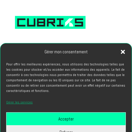
66, avenue des Champs Elysees 75008 PARIS
Gérer mon consentement
PROJETS
Pour offrir les meilleures expériences, nous utilisons des technologies telles que
les cookies pour stocker et/ou accéder aux informations des appareils. Le fait de
hello@cubriks.com
consentir à ces technologies nous permettra de traiter des données telles que le
comportement de navigation ou les ID uniques sur ce site. Le fait de ne pas
consentir ou de retirer son consentement peut avoir un effet négatif sur certaines
CANDIDATURES
caractéristiques et fonctions.
info@cubriks.com
Gérer les services
Accepter