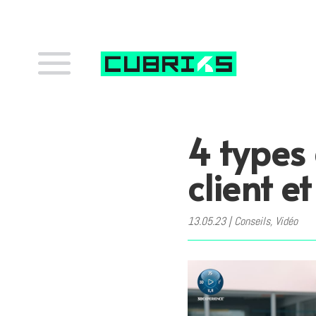
4 types
client e
13.05.23
|
Conseils
,
Vidéo