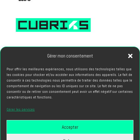
66, avenue des Champs Elysees 75008 PARIS
Gérer mon consentement
Pour offrir les meilleures expériences, nous utilisons des technologies telles que
PROJETS
les cookies pour stocker et/ou accéder aux informations des appareils. Le fait de
hello@cubriks.com
consentir à ces technologies nous permettra de traiter des données telles que le
comportement de navigation ou les ID uniques sur ce site. Le fait de ne pas
consentir ou de retirer son consentement peut avoir un effet négatif sur certaines
CANDIDATURES
caractéristiques et fonctions.
info@cubriks.com
Gérer les services
Accepter