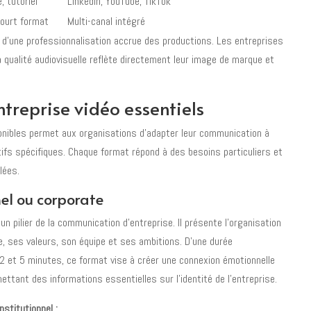
, tutoriel
LinkedIn, YouTube, TikTok
court format
Multi-canal intégré
d’une professionnalisation accrue des productions. Les entreprises
qualité audiovisuelle reflète directement leur image de marque et
ntreprise vidéo essentiels
onibles permet aux organisations d’adapter leur communication à
tifs spécifiques. Chaque format répond à des besoins particuliers et
lées.
nel ou corporate
un pilier de la communication d’entreprise. Il présente l’organisation
re, ses valeurs, son équipe et ses ambitions. D’une durée
 et 5 minutes, ce format vise à créer une connexion émotionnelle
ettant des informations essentielles sur l’identité de l’entreprise.
nstitutionnel :