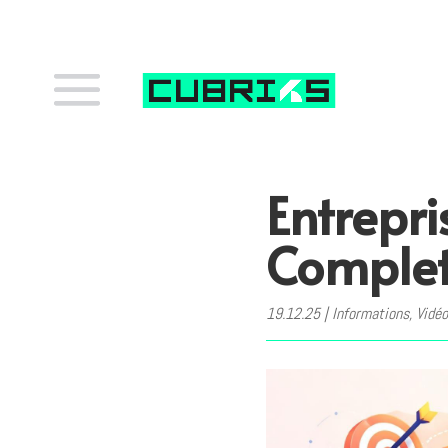
Entrepri
Complet
19.12.25
|
Informations
,
Vidé