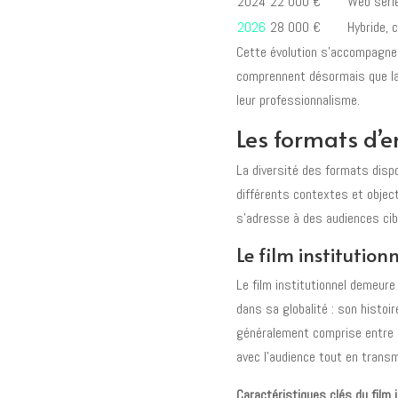
2024
22 000 €
Web série
2026
28 000 €
Hybride, 
Cette évolution s’accompagne 
comprennent désormais que la 
leur professionnalisme.
Les formats d’e
La diversité des formats disp
différents contextes et objec
s’adresse à des audiences cib
Le film institution
Le film institutionnel demeure 
dans sa globalité : son histoi
généralement comprise entre 2
avec l’audience tout en transm
Caractéristiques clés du film i