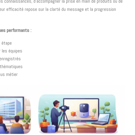
s connaissances, d’accompagner la prise en main de produits ou de
eur efficacité repose sur la clarté du message et la progression
ues performants :
r étape
 les équipes
enregistrés
 thématiques
us métier