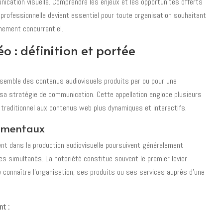
cation visuelle. Comprendre les enjeux et les opportunités offerts
e professionnelle devient essentiel pour toute organisation souhaitant
nement concurrentiel.
éo : définition et portée
ensemble des contenus audiovisuels produits par ou pour une
 sa stratégie de communication. Cette appellation englobe plusieurs
traditionnel aux contenus web plus dynamiques et interactifs.
damentaux
ent dans la production audiovisuelle poursuivent généralement
es simultanés. La notoriété constitue souvent le premier levier
 connaître l’organisation, ses produits ou ses services auprès d’une
nt :