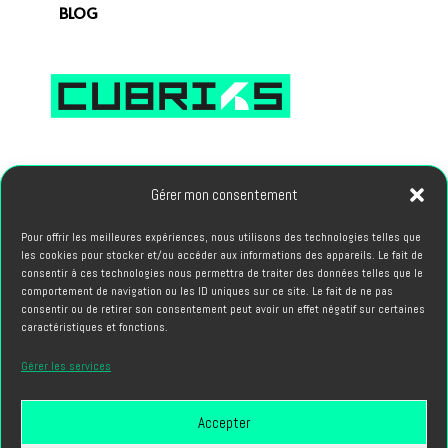
BLOG
66, avenue des Champs Elysees 75008 PARIS
Gérer mon consentement
Pour offrir les meilleures expériences, nous utilisons des technologies telles que
PROJETS
les cookies pour stocker et/ou accéder aux informations des appareils. Le fait de
hello@cubriks.com
consentir à ces technologies nous permettra de traiter des données telles que le
comportement de navigation ou les ID uniques sur ce site. Le fait de ne pas
consentir ou de retirer son consentement peut avoir un effet négatif sur certaines
CANDIDATURES
caractéristiques et fonctions.
info@cubriks.com
Gérer les services
Accepter