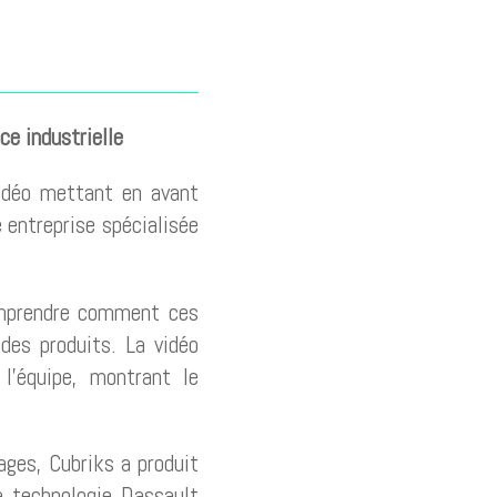
e industrielle
idéo mettant en avant
entreprise spécialisée
omprendre comment ces
des produits. La vidéo
l’équipe, montrant le
ages, Cubriks a produit
a technologie Dassault