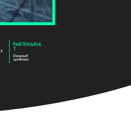
PARTENARIA
T
23
Dassault
systèmes